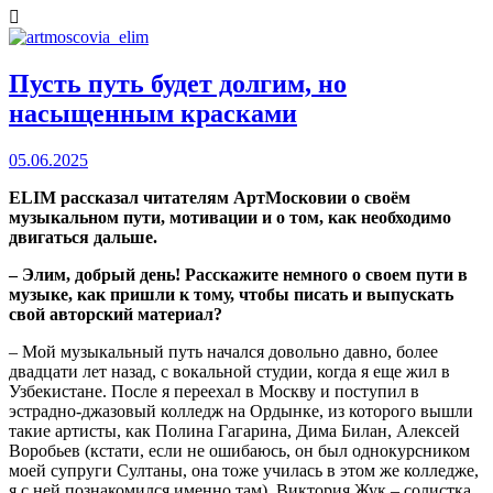
Пусть путь будет долгим, но
насыщенным красками
05.06.2025
ELIM рассказал читателям АртМосковии о своём
музыкальном пути, мотивации и о том, как необходимо
двигаться дальше.
– Элим, добрый день! Расскажите немного о своем пути в
музыке, как пришли к тому, чтобы писать и выпускать
свой авторский материал?
– Мой музыкальный путь начался довольно давно, более
двадцати лет назад, с вокальной студии, когда я еще жил в
Узбекистане. После я переехал в Москву и поступил в
эстрадно-джазовый колледж на Ордынке, из которого вышли
такие артисты, как Полина Гагарина, Дима Билан, Алексей
Воробьев (кстати, если не ошибаюсь, он был однокурсником
моей супруги Султаны, она тоже училась в этом же колледже,
я с ней познакомился именно там), Виктория Жук – солистка